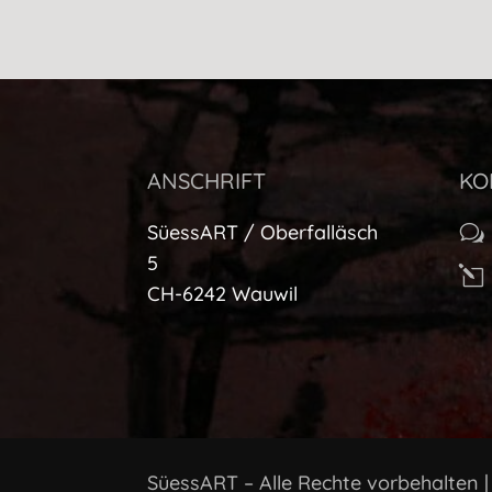
ANSCHRIFT
KO
SüessART / Oberfalläsch
w
5
l
CH-6242 Wauwil
SüessART – Alle Rechte vorbehalten 