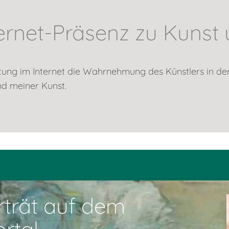
ernet-Präsenz zu Kunst 
attung im Internet die Wahrnehmung des Künstlers in der 
nd meiner Kunst.
rträt auf dem