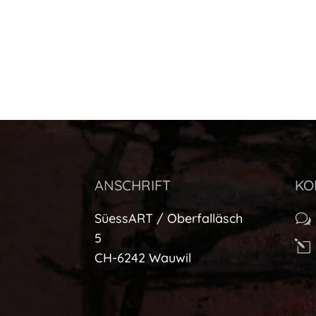
ANSCHRIFT
KO
SüessART / Oberfalläsch
w
5
l
CH-6242 Wauwil