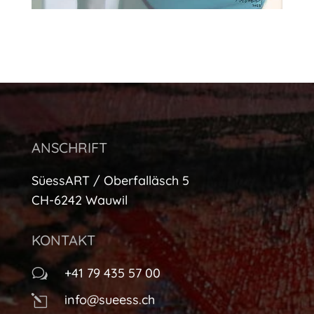
ANSCHRIFT
SüessART / Oberfalläsch 5
CH-6242 Wauwil
KONTAKT
+41 79 435 57 00
w
info@sueess.ch
l