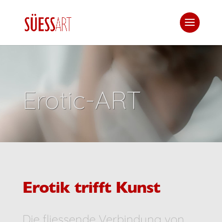
Erotic-ART
Erotik trifft Kunst
Die fliessende Verbindung von