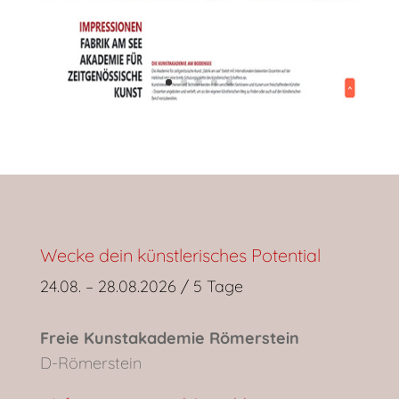
Wecke dein künstlerisches Potential
24.08. – 28.08.2026 / 5 Tage
Freie Kunstakademie Römerstein
D-Römerstein