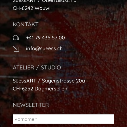
SüessART / Oberfalläsch 5
CH-6242 Wauwil
KONTAKT
+41 79 435 57 00
w
info@sueess.ch
l
ATELIER / STUDIO
SüessART / Sagenstrasse 20a
CH-6252 Dagmersellen
NEWSLETTER