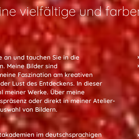
ine vielfältige und farb
e an und tauchen Sie in die
in. Meine Bilder sind
meine Faszination am kreativen
er Lust des Entdeckens. In dieser
hl meiner Werke. Über meine
präsenz oder direkt in meiner Atelier-
Auswahl von Bildern.
takademien im deutschsprachigen