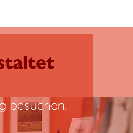
taltet
g besuchen.