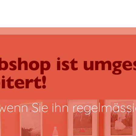
shop ist umges
itert!
 wenn Sie ihn
regelmässi