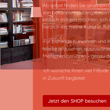
Ab sofort finden Sie an eine
von bekannten Lieblingsbildern
einfach stöbern möchten, sich i
herzlich ein, meine Kunst in R
Für bisherige Kundinnen und Ku
Werke anzusehen, auszuwählen 
Menschen berühren – genau da
Ich wünsche Ihnen viel Freude 
in Zukunft begleitet.
Jetzt den SHOP besuchen