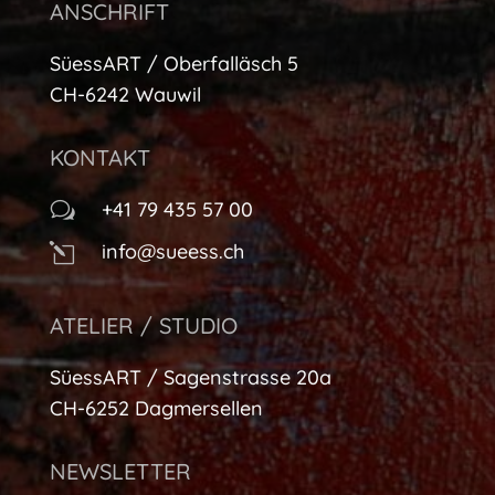
ANSCHRIFT
SüessART / Oberfalläsch 5
CH-6242 Wauwil
KONTAKT
+41 79 435 57 00
w
info@sueess.ch
l
ATELIER / STUDIO
SüessART / Sagenstrasse 20a
CH-6252 Dagmersellen
NEWSLETTER