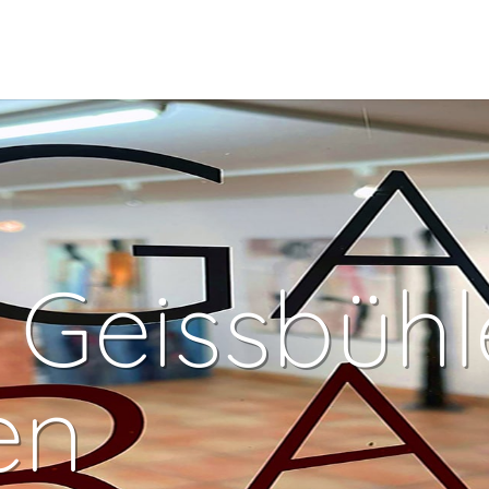
 Geissbühl
en