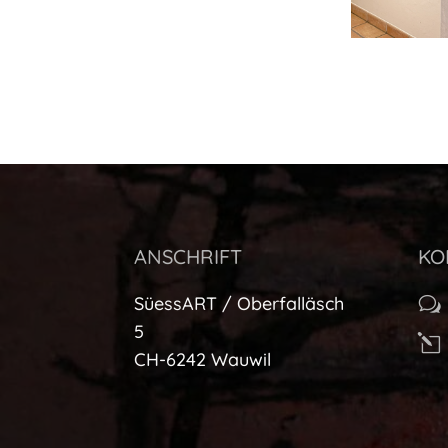
ANSCHRIFT
KO
SüessART / Oberfalläsch
w
5
l
CH-6242 Wauwil