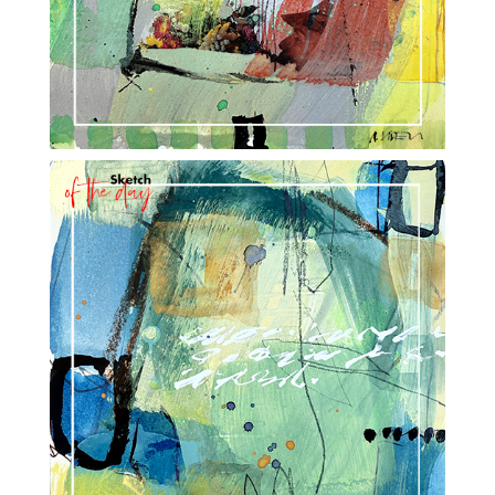
CH-6252 Dagmersellen
NEWSLETTER
SüessART – Alle Rechte vorbehalten |
Impressum
|
Datenschutzerklärung
|
JAMOS