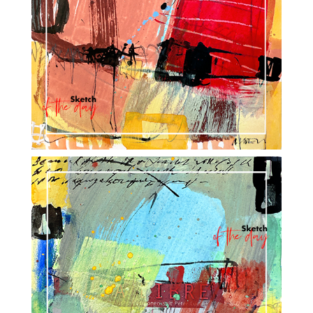
ANSCHRIFT
SüessART / Oberfalläsch 5
CH-6242 Wauwil
KONTAKT
+41 79 435 57 00
w
info@sueess.ch
l
ATELIER / STUDIO
SüessART / Sagenstrasse 20a